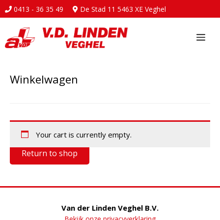
0413 - 36 35 49
De Stad 11 5463 XE Veghel
Ga
naar
Me
de
inhoud
Winkelwagen
Your cart is currently empty.
Return to shop
Van der Linden Veghel B.V.
Bekijk onze privacyverklaring