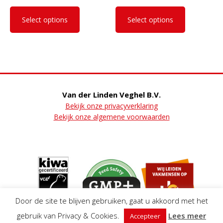
This
This
product
product
Select options
Select options
has
has
multiple
multiple
variants.
variants.
The
The
options
options
may
may
be
be
Van der Linden Veghel B.V.
chosen
chosen
Bekijk onze privacyverklaring
on
on
Bekijk onze algemene voorwaarden
the
the
product
product
page
page
Door de site te blijven gebruiken, gaat u akkoord met het
gebruik van Privacy & Cookies.
Lees meer
Accepteer