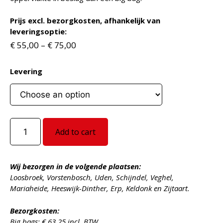
Prijs excl. bezorgkosten, afhankelijk van
leveringsoptie:
€
55,00
–
€
75,00
Levering
Zandbakzand
Add to cart
quantity
Wij bezorgen in de volgende plaatsen:
Loosbroek, Vorstenbosch, Uden, Schijndel, Veghel,
Mariaheide, Heeswijk-Dinther, Erp, Keldonk en Zijtaart.
Bezorgkosten:
Big bags: € 63,25 incl. BTW