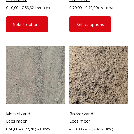
€
10,00
–
€
33,32
€
70,00
–
€
90,00
(incl. BTW)
(incl. BTW)
This
This
product
product
Select options
Select options
has
has
multiple
multiple
variants.
variants.
The
The
options
options
may
may
be
be
chosen
chosen
on
on
the
the
product
product
page
page
Metselzand
Brekerzand
€
50,00
–
€
72,70
€
60,00
–
€
80,70
(incl. BTW)
(incl. BTW)